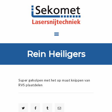
HOME
Rein Heiligers
MACHINES EN
BEWERKINGEN
PROJECTEN EN
Super geholpen met het op maat knippen van
PRODUCTEN
RVS plaatdelen
OVER ONS
CONTACT